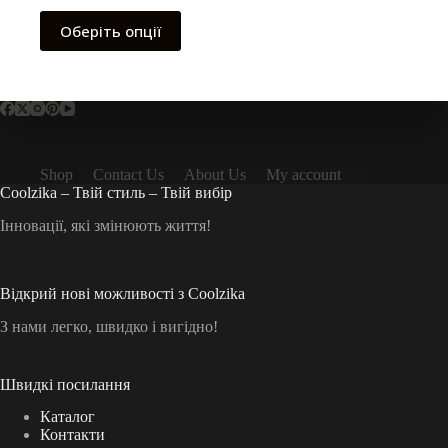
Цей
Оберіть опції
товар
має
кілька
варіантів.
Параметри
можна
вибрати
на
Shop
Contact Us
About Us
My account
сторінці
Coolzika – Твій стиль – Твій вибір
товару
Інновації, які змінюють життя!
Відкрий нові можливості з Coolzika
З нами легко, швидко і вигідно!
Швидкі посилання
Каталог
Контакти