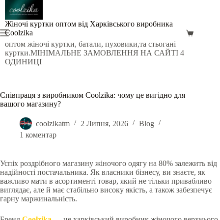
Перейти
до
вмісту
Жіночі куртки оптом від Харківського виробника
Coolzika
Кошик
оптом жіночі куртки, батали, пуховики,та стьогані
куртки.МІНІМАЛЬНЕ ЗАМОВЛЕННЯ НА САЙТІ 4
ОДИНИЦІ
Співпраця з виробником Coolzika: чому це вигідно для
вашого магазину?
coolzikatm
2 Липня, 2026
Blog
1 коментар
Успіх роздрібного магазину жіночого одягу на 80% залежить від
надійності постачальника. Як власники бізнесу, ви знаєте, як
важливо мати в асортименті товар, який не тільки привабливо
виглядає, але й має стабільно високу якість, а також забезпечує
гарну маржинальність.
Бренд
Coolzika
— це харківський виробник жіночого верхнього