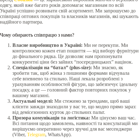
одягу, який вже багато років допомагає магазинам по всій
Україні успішно розвивати свій асортимент. Ми запрошуємо до
співпраці оптових покупців та власників магазинів, які шукають
надійного партнера.
Чому обирають співпрацю з нами?
Власне виробництво в Україні:
Ми не перекупи. Ми
контролюємо кожен етап пошиття — від вибору фурнітури
до фінального рядка. Це дозволяє нам пропонувати
конкурентні ціни без зайвих “посередницьких” націнок.
Спеціалізація на “батал” (plus-size):
Ми знаємо, як
зробити так, щоб жінка з пишними формами відчувала
себе впевнено та стильно. Наші лекала розроблені з
урахуванням особливостей фігури, що забезпечує ідеальну
посадку, а це — головний фактор повторних покупок у
вашому магазині.
Актуальні моделі:
Ми стежимо за трендами, щоб ваші
клієнти завжди знаходили у вас те, що модно прямо зараз:
від демісезонних курток до стильних пальт.
Прозора комунікація та логістика:
Ми цінуємо ваш час.
Всі питання щодо замовлень, наявності та консультацій ми
вирішуємо оперативно через зручні для вас месенджери
(Viber,
Telegram
, WhatsApp).