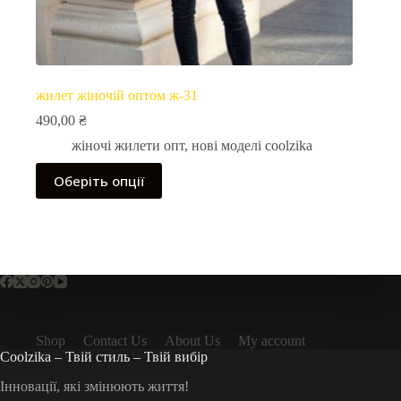
жилет жіночій оптом ж-31
490,00
₴
жіночі жилети опт
,
нові моделі coolzika
Цей
Оберіть опції
товар
має
кілька
варіантів.
Параметри
можна
вибрати
на
сторінці
товару
Shop
Contact Us
About Us
My account
Coolzika – Твій стиль – Твій вибір
Інновації, які змінюють життя!