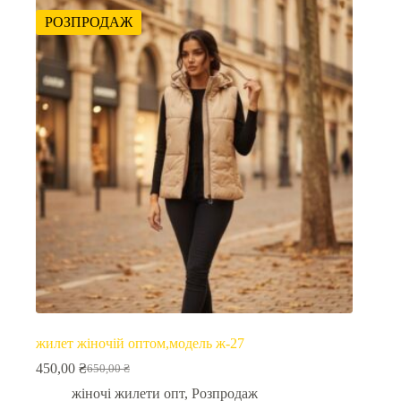
РОЗПРОДАЖ
жилет жіночій оптом,модель ж-27
450,00
₴
650,00
₴
Оригінальна
Поточна
ціна:
ціна:
жіночі жилети опт
,
Розпродаж