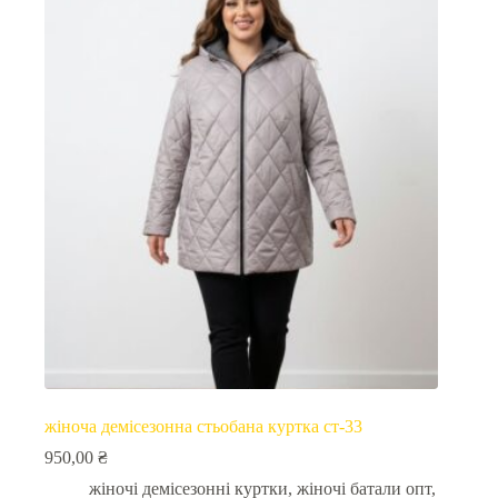
жіноча демісезонна стьобана куртка ст-33
950,00
₴
жіночі демісезонні куртки
,
жіночі батали опт
,