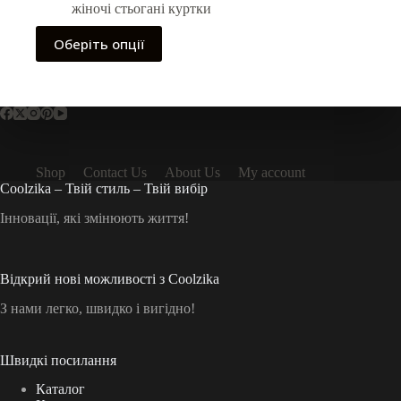
жіночі стьогані куртки
Цей
Оберіть опції
товар
має
кілька
варіантів.
Параметри
можна
вибрати
на
Shop
Contact Us
About Us
My account
сторінці
Coolzika – Твій стиль – Твій вибір
товару
Інновації, які змінюють життя!
Відкрий нові можливості з Coolzika
З нами легко, швидко і вигідно!
Швидкі посилання
Каталог