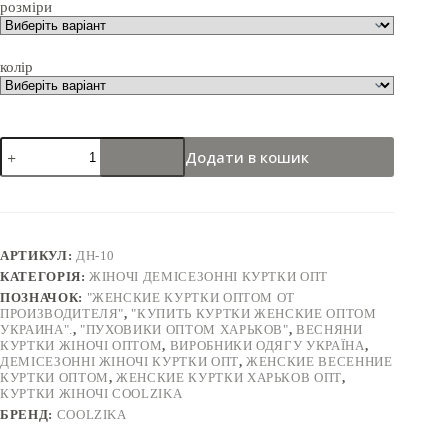
розміри
колір
куртка
Додати в кошик
жіноча
демісезонна
дн-10
кількість
АРТИКУЛ:
ДН-10
КАТЕГОРІЯ:
ЖІНОЧІ ДЕМІСЕЗОННІ КУРТКИ ОПТ
ПОЗНАЧОК:
"ЖЕНСКИЕ КУРТКИ ОПТОМ ОТ
ПРОИЗВОДИТЕЛЯ"
,
"КУПИТЬ КУРТКИ ЖЕНСКИЕ ОПТОМ
УКРАИНА".
,
"ПУХОВИКИ ОПТОМ ХАРЬКОВ"
,
ВЕСНЯНИ
КУРТКИ ЖІНОЧІ ОПТОМ
,
ВИРОБНИКИ ОДЯГУ УКРАЇНА
,
ДЕМІСЕЗОННІ ЖІНОЧІ КУРТКИ ОПТ
,
ЖЕНСКИЕ ВЕСЕННИЕ
КУРТКИ ОПТОМ
,
ЖЕНСКИЕ КУРТКИ ХАРЬКОВ ОПТ
,
КУРТКИ ЖІНОЧІ COOLZIKA
БРЕНД:
COOLZIKA